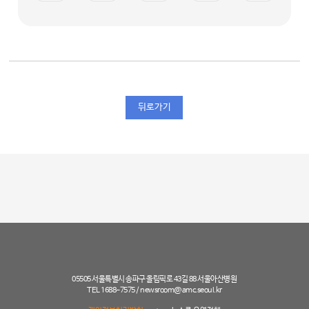
뒤로가기
05505 서울특별시 송파구 올림픽로 43길 88 서울아산병원
TEL 1688-7575 /
newsroom@amc.seoul.kr