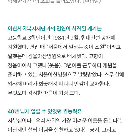
함께한 42년의 소회를 들어보았다. <편집실>
아산사회복지재단과의 인연이 시작된 계기는
고등학교 3학년이던 1984년 9월, 현대건설 공채에
지원했다. 면접 때 “서울에서 일하는 것이 소원”이라고
말했는데 정읍아산병원으로 배치됐다. 고향이
정읍이어서 그랬나(웃음). 3년여를 근무하다 개원을
준비하고 있는 서울아산병원으로 발령받았다. 스무 살에
입사해 머리가 희끗해져 떠나니 만감이 교차한다.
무엇보다 감사한 마음이 가장 크다.
40년 넘게 일할 수 있었던 원동력은
자부심이다. ‘우리 사회의 가장 어려운 이웃을 돕는다’는
아산재단 설립 이념을 실천하고 있다는 긍지, 그리고