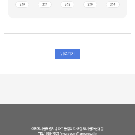
329
321
363
329
308
뒤로가기
05505 서울특별시 송파구 올림픽로 43길 88 서울아산병원
TEL 1688-7575 /
newsroom@amc.seoul.kr