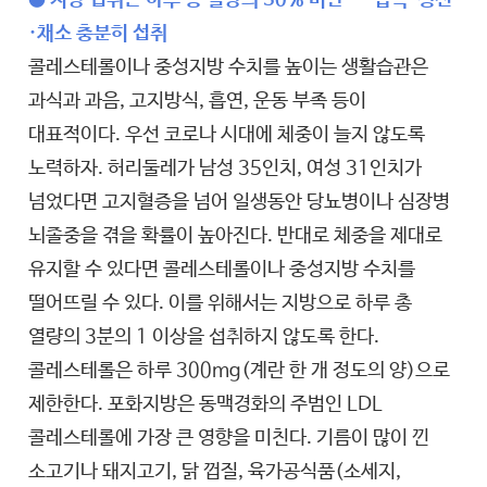
● 지방 섭취는 하루 총 열량의 30% 미만··· 잡곡·생선
·채소 충분히 섭취
콜레스테롤이나 중성지방 수치를 높이는 생활습관은
과식과 과음, 고지방식, 흡연, 운동 부족 등이
대표적이다. 우선 코로나 시대에 체중이 늘지 않도록
노력하자. 허리둘레가 남성 35인치, 여성 31인치가
넘었다면 고지혈증을 넘어 일생동안 당뇨병이나 심장병
뇌졸중을 겪을 확률이 높아진다. 반대로 체중을 제대로
유지할 수 있다면 콜레스테롤이나 중성지방 수치를
떨어뜨릴 수 있다. 이를 위해서는 지방으로 하루 총
열량의 3분의 1 이상을 섭취하지 않도록 한다.
콜레스테롤은 하루 300mg(계란 한 개 정도의 양)으로
제한한다. 포화지방은 동맥경화의 주범인 LDL
콜레스테롤에 가장 큰 영향을 미친다. 기름이 많이 낀
소고기나 돼지고기, 닭 껍질, 육가공식품(소세지,