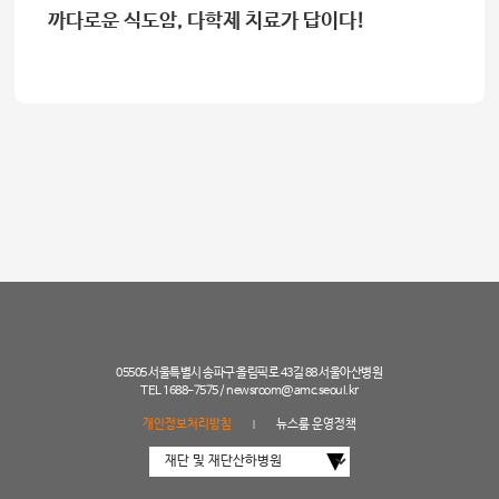
까다로운 식도암, 다학제 치료가 답이다!
05505 서울특별시 송파구 올림픽로 43길 88 서울아산병원
TEL 1688-7575 /
newsroom@amc.seoul.kr
개인정보처리방침
뉴스룸 운영정책
|