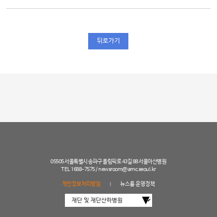
뒤로가기
05505 서울특별시 송파구 올림픽로 43길 88 서울아산병원
TEL 1688-7575 /
newsroom@amc.seoul.kr
개인정보처리방침
뉴스룸 운영정책
|