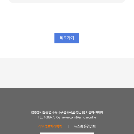
뒤로가기
05505 서울특별시 송파구 올림픽로 43길 88 서울아산병원
TEL 1688-7575 /
newsroom@amc.seoul.kr
개인정보처리방침
뉴스룸 운영정책
|