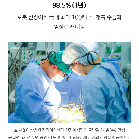
98.5%(1년)
로봇 신장이식 국내 최다 100례··· 개복 수술과
임상결과 대등
▲ 서울아산병원 장기이식센터 신장이식팀이 지난달 14일(수) 만성
콩팥병 5기로 투병 중인 김 모 씨(여, 45세)에게 남편의 신장을 성공적으로