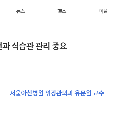
뉴스
헬스
피플
견과 식습관 관리 중요
서울아산병원 위장관외과 유문원 교수