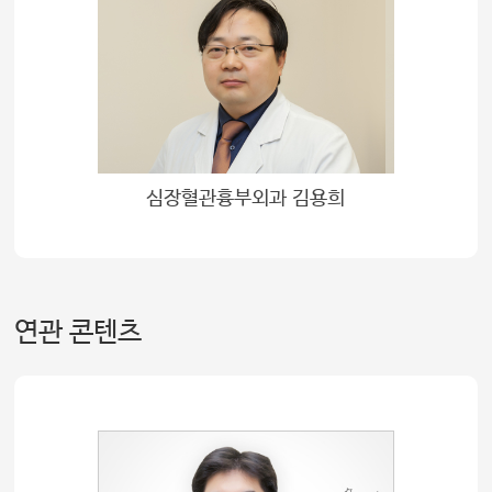
심장혈관흉부외과 김용희
연관 콘텐츠