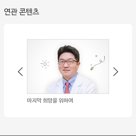
연관 콘텐츠
마지막 희망을 위하여
영양팀 