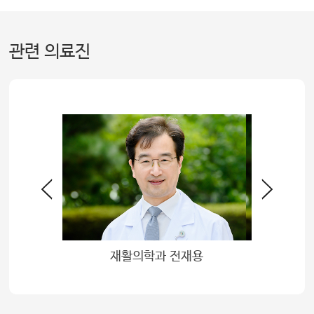
관련 의료진
재용
성형외과 홍준표