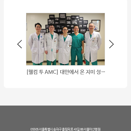
라구요
[웰컴 투 AMC] 대만에서 온 지미 성촨 차오 전문의
05505 서울특별시 송파구 올림픽로 43길 88 서울아산병원