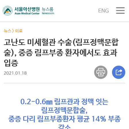
ENG
뉴스
>
의료
고난도 미세혈관 수술(림프정맥문합
술), 중증 림프부종 환자에서도 효과
입증
2021.01.18
0.2-0.6㎜ 림프관과 정맥 잇는
림프정맥문합술,
중증 다리 림프부종환자 평균 14% 부종
감소