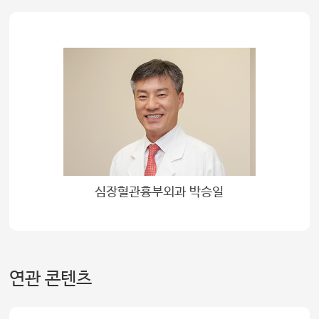
심장혈관흉부외과 박승일
연관 콘텐츠