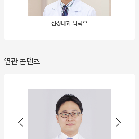
정
심장내과 박덕우
연관 콘텐츠