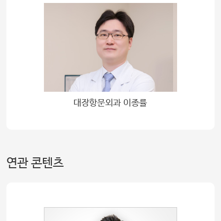
대장항문외과 이종률
연관 콘텐츠