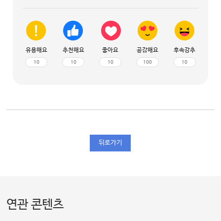
유용해요
추천해요
좋아요
공감해요
후속강추
10
10
10
100
10
뒤로가기
연관 콘텐츠