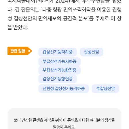
국제학술대회(SICEM 2024)에서 우수구연상을 받았
다. 김 전문의는 ‘다중 형광 면역조직화학을 이용한 진행
성 갑상선암의 면역세포의 공간적 분포’를 주제로 이 상
을 받았다.
갑상선기능저하증
갑상선암
부갑상선기능저하증
부갑상선기능항진증
갑상선기능항진증
선천성 갑상선기능저하증
부갑상선암
보다 건강한 콘텐츠 제작을 위해 이 콘텐츠에 대한 여러분의 생각을
말씀해 주세요.