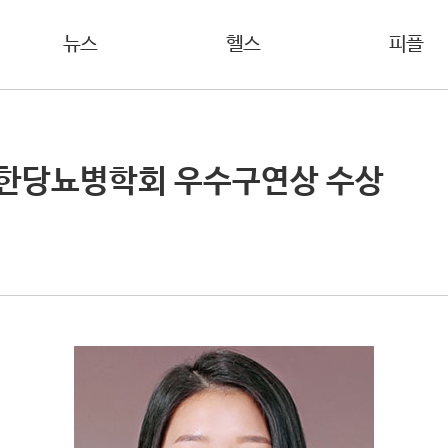
뉴스
헬스
피플
대한당뇨병학회 우수구연상 수상