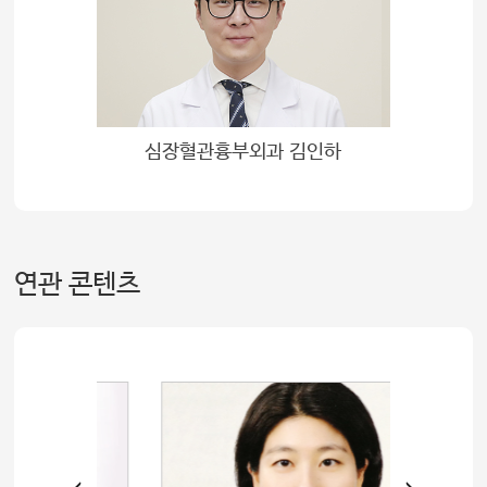
심장혈관흉부외과 김인하
연관 콘텐츠