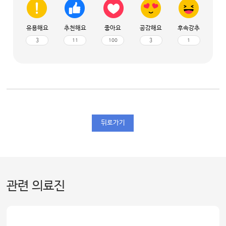
유용해요
추천해요
좋아요
공감해요
후속강추
3
11
100
3
1
뒤로가기
관련 의료진