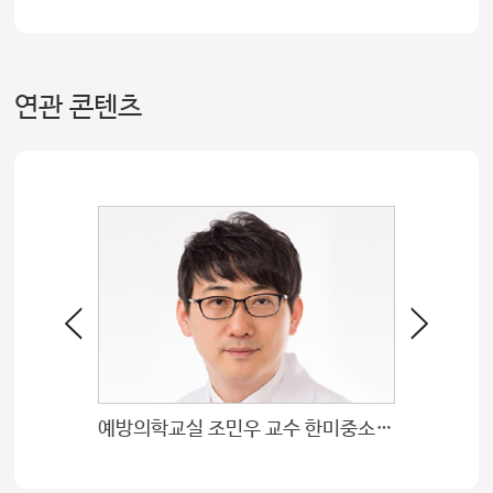
연관 콘텐츠
예방의학교실 조민우 교수 한미중소병원상 공로상 수상