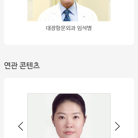
대장항문외과 임석병
연관 콘텐츠