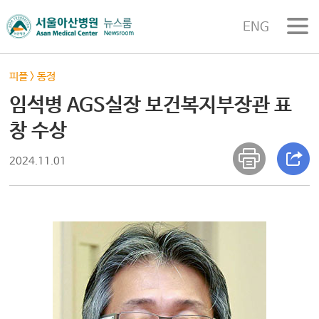
ENG
피플
>
동정
임석병 AGS실장 보건복지부장관 표
창 수상
2024.11.01