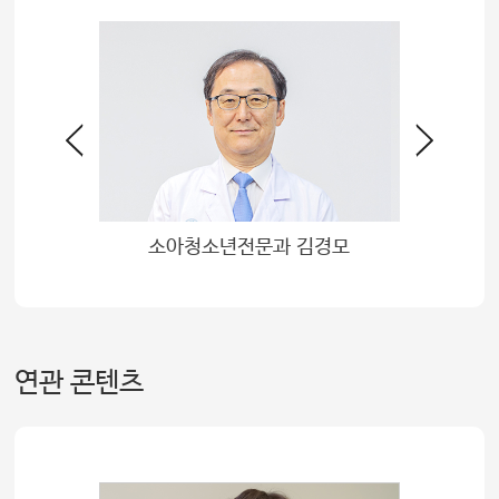
 이승규
소아청소년전문과 김경모
연관 콘텐츠