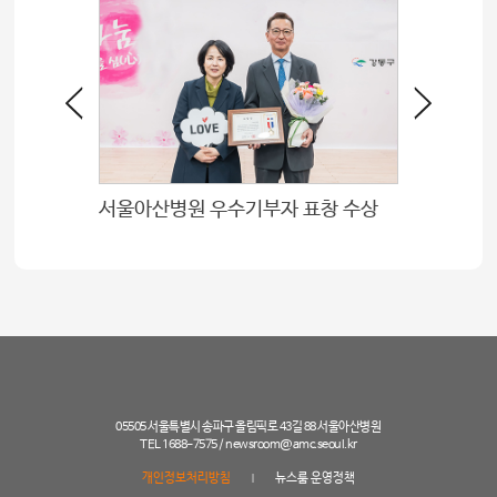
서울아산병원 우수기부자 표창 수상
동아-아
05505 서울특별시 송파구 올림픽로 43길 88 서울아산병원
TEL 1688-7575 /
newsroom@amc.seoul.kr
개인정보처리방침
뉴스룸 운영정책
|