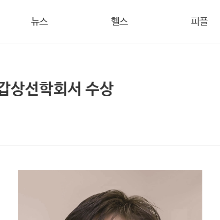
뉴스
헬스
피플
한갑상선학회서 수상