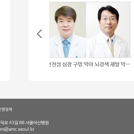
선천성 심장 구멍 막아 뇌경색 재발 막는다
운영정책
림픽로 43길 88 서울아산병원
m@amc.seoul.kr