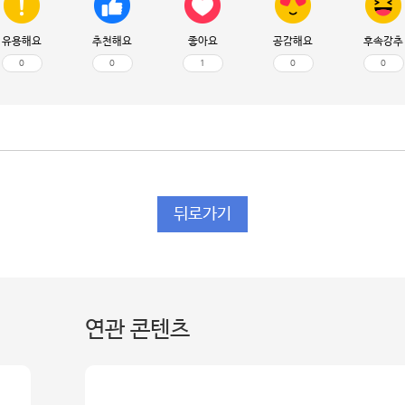
유용해요
추천해요
좋아요
공감해요
후속강추
0
0
1
0
0
뒤로가기
연관 콘텐츠