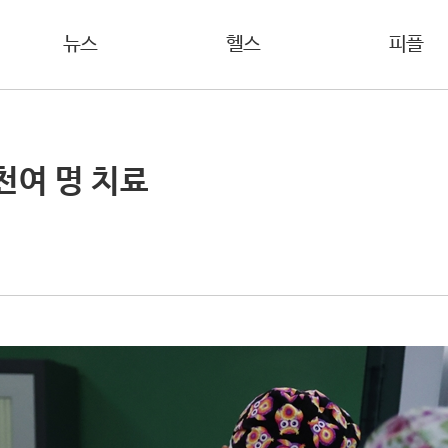
뉴스
헬스
피플
천여 명 치료