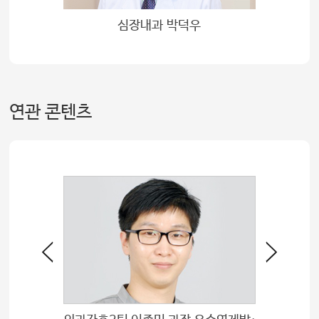
봉
심장내과 박덕우
연관 콘텐츠