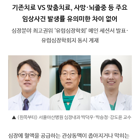
기존치료 VS 맞춤치료, 사망·뇌졸중 등 주요
임상사건 발생률 유의미한 차이 없어
심장분야 최고권위 ‘유럽심장학회’ 메인 세션서 발표·
유럽심장학회지 동시 게재
▲
(왼쪽부터) 서울아산병원 심장내과 박덕우·박승정·강도윤 교수
심장에 혈액을 공급하는 관상동맥이 좁아지거나 막히는