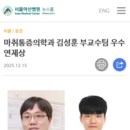
ENG
피플
>
동정
마취통증의학과 김성훈 부교수팀 우수
연제상
2025.12.15