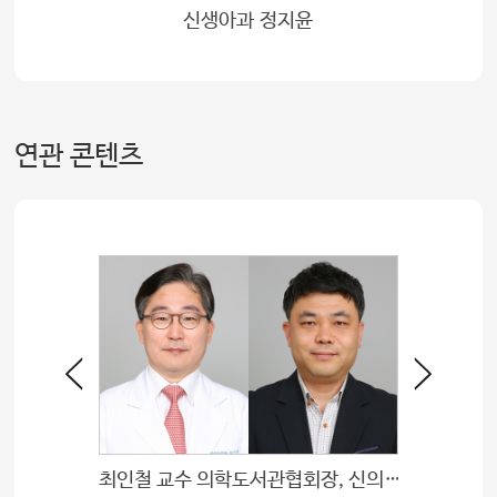
신생아과 정지윤
연관 콘텐츠
복암연구상
최인철 교수 의학도서관협회장, 신의수 유닛 매니저 이사장