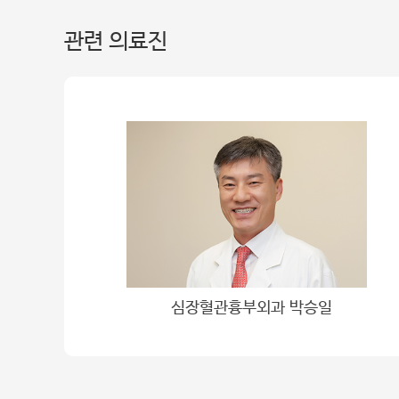
관련 의료진
심장혈관흉부외과 박승일