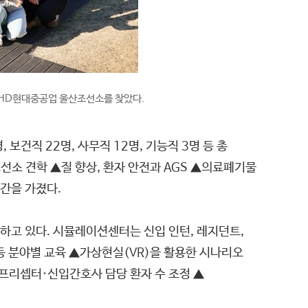
위해 HD현대중공업 울산조선소를 찾았다.
건직 22명, 사무직 12명, 기능직 3명 등 총
소 견학 ▲질 향상, 환자 안전과 AGS ▲의료폐기물
간을 가졌다.
하고 있다. 시뮬레이션센터는 신입 인턴, 레지던트,
등 분야별 교육 ▲가상현실(VR)을 활용한 시나리오
▲프리셉터·신입간호사 담당 환자 수 조정 ▲