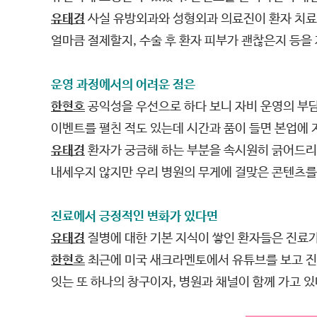
유태경
사실 유방외과와 성형외과 의료진이 환자 치료로
얼마큼 절제할지, 수술 후 환자 피부가 괜찮은지 등을
운영 과정에서의 어려운 점은
한현호
공익성을 우선으로 하다 보니 자비 운영의 부담
이벤트를 펼친 적도 있는데 시간과 품이 들면 본업에 
유태경
환자가 궁금해 하는 부분을 속시원히 긁어드리
내세우지 않지만 우리 병원의 무게에 걸맞은 콘텐츠를
진료에서 긍정적인 변화가 있다면
유태경
질병에 대한 기본 지식이 쌓인 환자들은 진료
한현호
최근에 미국 새크라멘토에서 유튜브를 보고 진료
잇는 또 하나의 창구이자, 병원과 채널이 함께 가고 