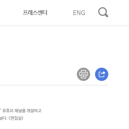
프레스센터
ENG
’ 유튜브 채널을 개설하고
눴다. <편집실>