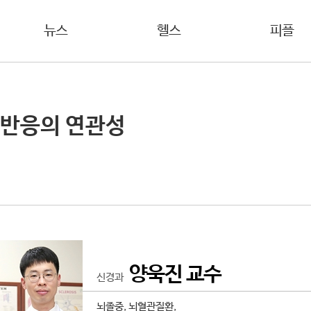
뉴스
헬스
피플
 반응의 연관성
양욱진 교수
신경과
뇌졸중, 뇌혈관질환,