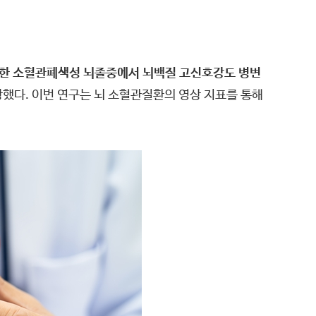
반한 소혈관폐색성 뇌졸중에서 뇌백질 고신호강도 병변
상했다. 이번 연구는 뇌 소혈관질환의 영상 지표를 통해