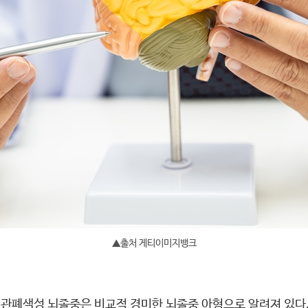
▲출처 게티이미지뱅크
혈관폐색성 뇌졸중은 비교적 경미한 뇌졸중 아형으로 알려져 있다.