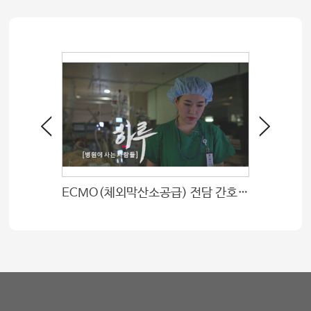
ECMO(체외막산소공급) 전담 간호사의 하루
입원전