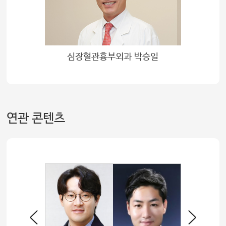
심장혈관흉부외과 박승일
연관 콘텐츠