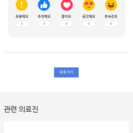
유용해요
추천해요
좋아요
공감해요
후속강추
0
0
0
0
0
뒤로가기
관련 의료진