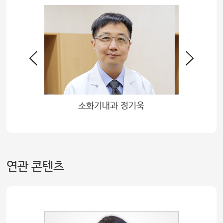
과 정기욱
소화기내과 변소영
연관 콘텐츠