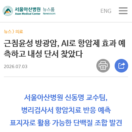
ENG
뉴스
>
의료
근침윤성 방광암, AI로 항암제 효과 예
측하고 내성 단서 찾았다
2026.07.03
서울아산병원 신동명 교수팀,
병리검사서 항암치료 반응 예측
표지자로 활용 가능한 단백질 조합 발견