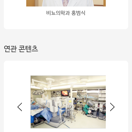
미
비뇨의학과 홍범식
연관 콘텐츠