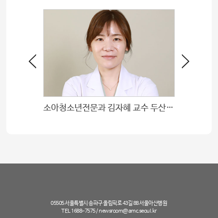
소아청소년전문과 김자혜 교수 두산연강학술상 수상
05505 서울특별시 송파구 올림픽로 43길 88 서울아산병원
TEL 1688-7575 /
newsroom@amc.seoul.kr