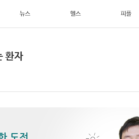
뉴스
헬스
피플
는 환자