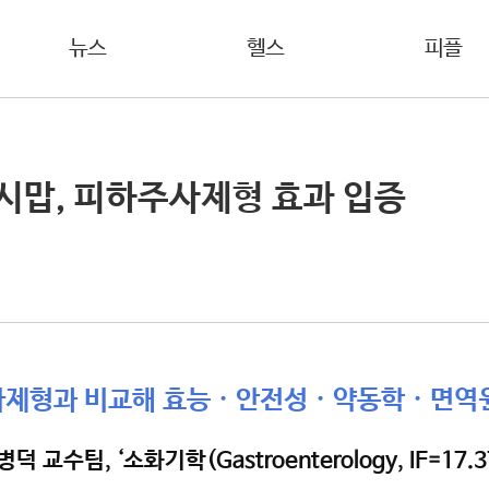
뉴스
헬스
피플
시맙, 피하주사제형 효과 입증
제형과 비교해 효능 · 안전성 · 약동학 · 면역
교수팀, ‘소화기학(Gastroenterology, IF=17.