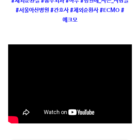
#체외순환실 #흉부외과 #하루 #병원에_사는_사람들
#서울아산병원 #간호사 #체외순환사 #ECMO #
에크모