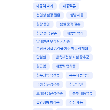
대동맥 박리
대동맥류
선천성 심장 질환
심방 세동
심장 종양
심실 중격 결손
심방 중격 결손
대동맥 협착
양대혈관 우심실 기시증
온전한 심실 중격을 가진 폐동맥 폐쇄
단심실
발육부전성 좌심 증후군
심근염
대동맥 협착증
심부정맥 색전증
복부 대동맥류
급성 심근경색증
심낭 압전
오래된 심근경색증
흉부 대동맥류
불안정형 협심증
심실 세동