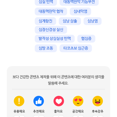
심실 빈맥
대동맥판막 기능부전
대동맥판막 협착
심내막염
심계항진
심낭 삼출
심낭염
심장신경성 실신
발작성 상심실성 빈맥
협심증
심방 조동
타코츠보 심근증
보다 건강한 콘텐츠 제작을 위해 이 콘텐츠에 대한 여러분의 생각을
말씀해 주세요.
유용해요
추천해요
좋아요
공감해요
후속강추