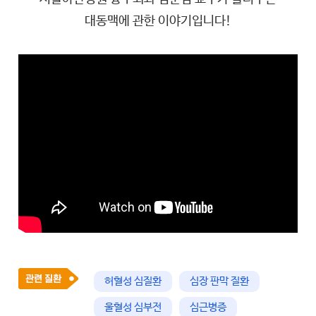
대동맥에 관한 이야기입니다!
허혈성 심질환
심장 판막 질환
울혈성 심부전
심근병증