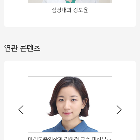
환
심장내과 강도윤
연관 콘텐츠
국책과제 수주
마취통증의학과 김하정 교수 대한부위마취학회 최우수상 수상