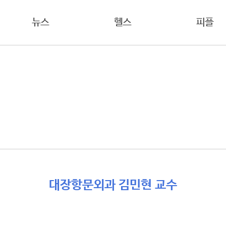
뉴스
헬스
피플
대장항문외과 김민현 교수