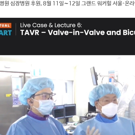
원 심장병원 후원, 8월 11일∼12일 그랜드 워커힐 서울·온