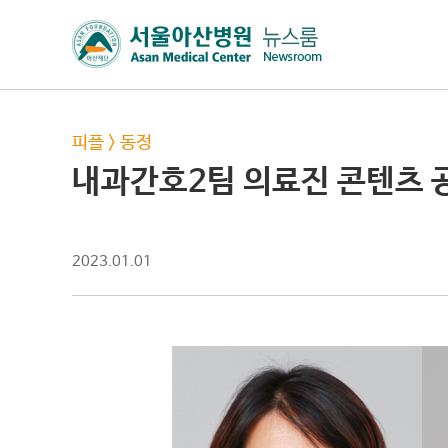
피플
>
동정
내과간호2팀 의료진 콘텐츠 
2023.01.01