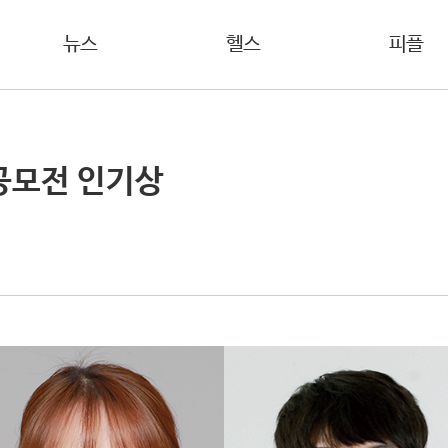
뉴스
헬스
피플
공모전 인기상