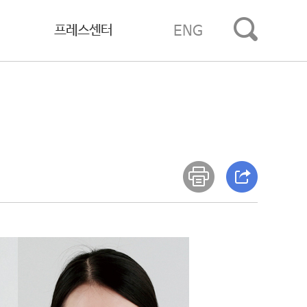
프레스센터
ENG