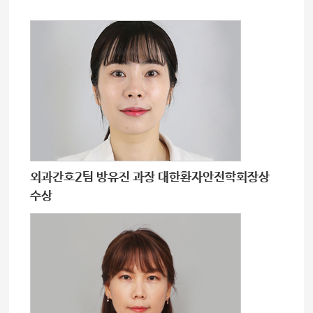
외과간호2팀 방유진 과장 대한환자안전학회장상
수상