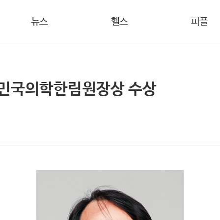
뉴스
헬스
피플
한민국의학한림원장상 수상