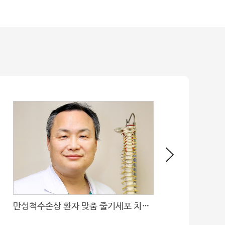
만성척수손상 환자 맞춤 줄기세포 치료제 전임상 착수