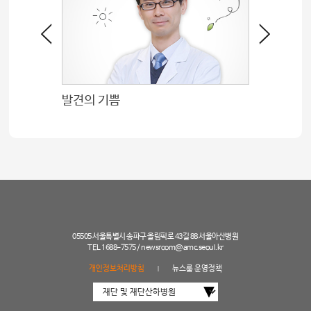
발견의 기쁨
마음을 
05505 서울특별시 송파구 올림픽로 43길 88 서울아산병원
TEL 1688-7575 /
newsroom@amc.seoul.kr
개인정보처리방침
뉴스룸 운영정책
|