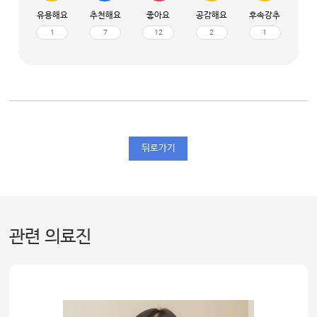
유용해요
추천해요
좋아요
공감해요
후속강추
1
7
12
2
1
뒤로가기
관련 의료진