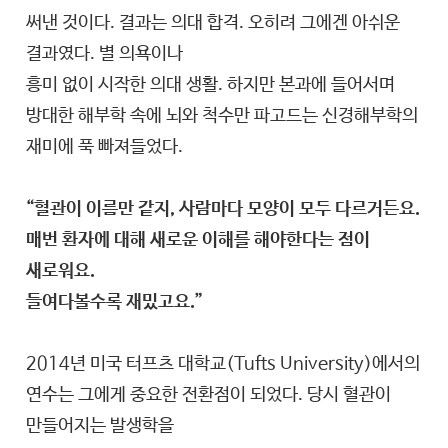
써낸 것이다. 결과는 의대 합격. 오히려 그에겐 아쉬운
결과였다. 별 의욕이나
흥미 없이 시작한 의대 생활. 하지만 본과에 들어서며
방대한 해부학 속에 뇌와 척수만 파고드는 신경해부학의
재미에 푹 빠져들었다.
“혈관이 이름만 같지, 사람마다 모양이 모두 다르거든요.
매번 환자에 대해 새로운 이해를 해야한다는 점이
새로워요.
들여다볼수록 재밌고요.”
2014년 미국 터프츠 대학교(Tufts University)에서의
연수는 그에게 중요한 전환점이 되었다. 당시 혈관이
만들어지는 발생학을