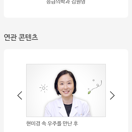
응급의학과 김원영
연관 콘텐츠
현미경 속 우주를 만난 후
멀리 보