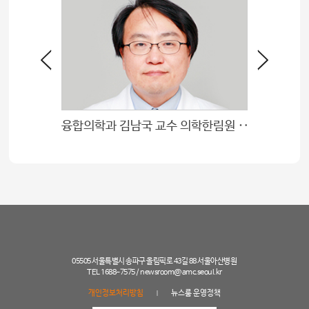
융합의학과 김남국 교수 의학한림원 · 공학한림원 회원 선정
의학과 
05505 서울특별시 송파구 올림픽로 43길 88 서울아산병원
TEL 1688-7575 /
newsroom@amc.seoul.kr
개인정보처리방침
뉴스룸 운영정책
|