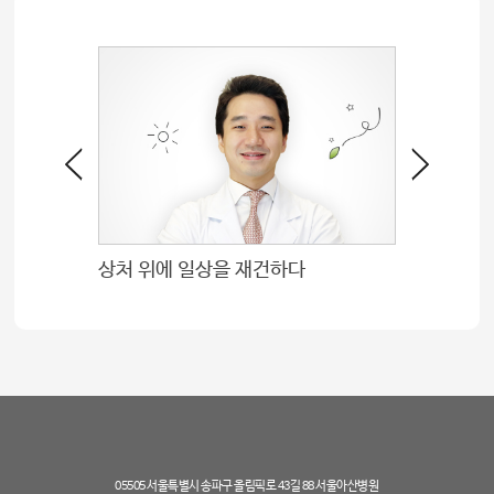
상처 위에 일상을 재건하다
배변장애
05505 서울특별시 송파구 올림픽로 43길 88 서울아산병원