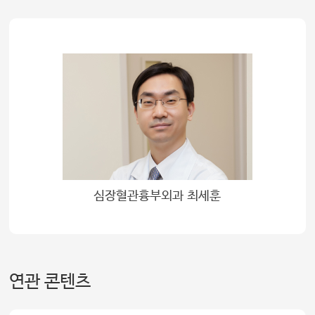
심장혈관흉부외과 최세훈
연관 콘텐츠