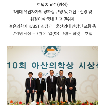
한덕종 교수(임상)
3세대 유전자가위 정확성 규명 및 개선ㆍ신장 및
췌장이식 국내 최고 권위자
젊은의학자 KAIST 최정균ㆍ울산의대 안정민 포함 총
7억원 시상… 3월 21일(화) 그랜드 하얏트 호텔