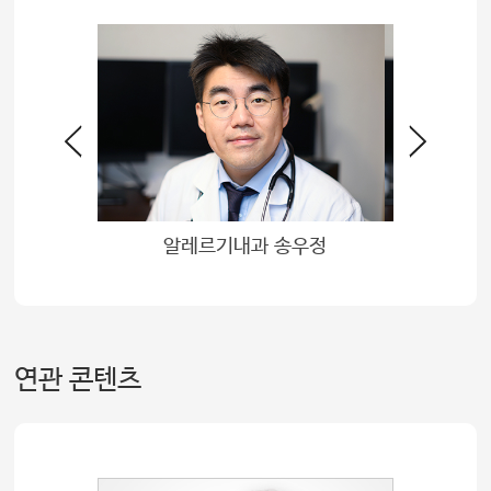
유숙
알레르기내과 송우정
연관 콘텐츠